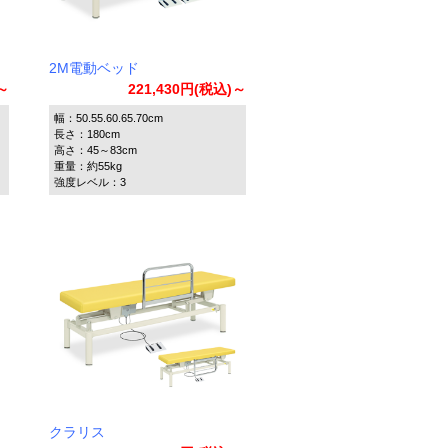
2M電動ベッド
)～
221,430円(税込)～
幅：50.55.60.65.70cm
長さ：180cm
高さ：45～83cm
重量：約55kg
強度レベル：3
クラリス