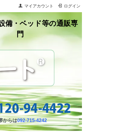
マイアカウント
ログイン
設備・ベッド等の通販専
門
帯からは
092-715-4242