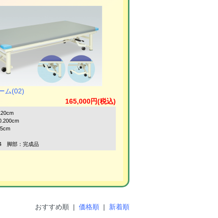
ム(02)
165,000円(税込)
120cm
.200cm
55cm
4 脚部：完成品
おすすめ順 |
価格順
|
新着順