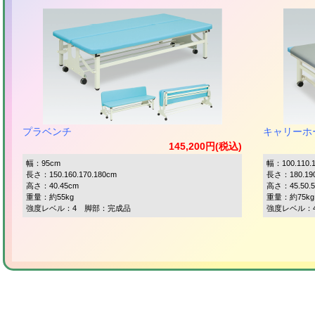
プラベンチ
キャリーホー
145,200円(税込)
幅：95cm
幅：100.110.
長さ：150.160.170.180cm
長さ：180.190
高さ：40.45cm
高さ：45.50.
重量：約55kg
重量：約75kg
強度レベル：4 脚部：完成品
強度レベル：