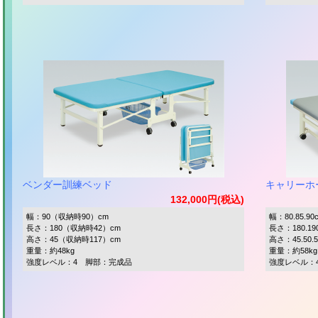
ベンダー訓練ベッド
キャリーホー
132,000円(税込)
幅：90（収納時90）cm
幅：80.85.90
長さ：180（収納時42）cm
長さ：180.190
高さ：45（収納時117）cm
高さ：45.50.
重量：約48kg
重量：約58kg
強度レベル：4 脚部：完成品
強度レベル：