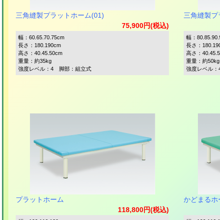
三角縫製プラットホーム(01)
三角縫製プラ
75,900円(税込)
幅：60.65.70.75cm
幅：80.85.90.
長さ：180.190cm
長さ：180.19
高さ：40.45.50cm
高さ：40.45.
重量：約35kg
重量：約50kg
強度レベル：4 脚部：組立式
強度レベル：
プラットホーム
かどまるホ
118,800円(税込)