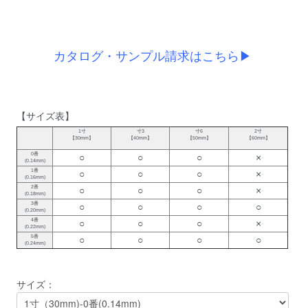
カタログ・サンプル請求はこちら▶
【サイズ表】
1寸
寸3
寸6
2寸
【30mm】
【40mm】
【50mm】
【60mm】
0番
○
○
○
×
(0.14mm)
1番
○
○
○
×
(0.16mm)
2番
○
○
○
×
(0.18mm)
3番
○
○
○
○
(0.20mm)
4番
○
○
○
×
(0.22mm)
5番
○
○
○
○
(0.24mm)
サイズ：