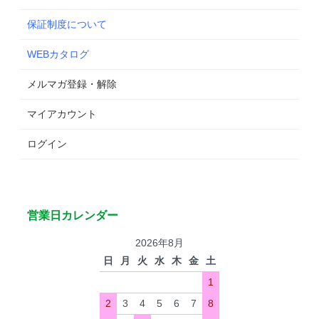
保証制度について
WEBカタログ
メルマガ登録・解除
マイアカウント
ログイン
営業日カレンダー
2026年8月
日
月
火
水
木
金
土
1
2
3
4
5
6
7
8