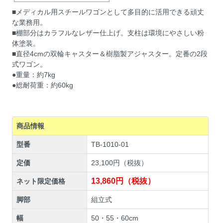
■メディカル用スチールワゴンとして多目的に活用できる頑丈
な業務用。
■棚部分はカラフルなレザー仕上げ。支柱は環境にやさしい粉
体塗装。
■直径4cmの双輪キャスター＆樹脂製アジャスター。定番の2段
式ワゴン。
●重量：約7kg
●総耐荷重：約60kg
商品情報
型番
TB-1010-01
定価
23,100円（税抜）
13,860円（税抜）
ネット限定価格
脚部
組立式
幅
50・55・60cm