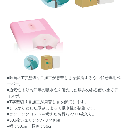
■独自のT字型切り目加工が息苦しさを解消するうつ伏せ専用ペ
ーパー。
■通気性よりも汗等の吸水性を優先した厚みのある使い捨てデ
ィスポ。
■T字型切り目加工が息苦しさを解消します。
■しっかりとした厚みによって吸水性が抜群です。
■ランニングコストを考えたお得な2,500枚入り。
●500枚シュリンクパック包装
●幅：30cm 長さ：36cm