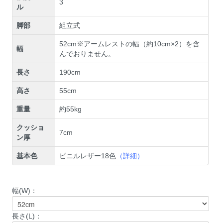
3
ル
脚部
組立式
52cm※アームレストの幅（約10cm×2）を含
幅
んでおりません。
長さ
190cm
高さ
55cm
重量
約55kg
クッショ
7cm
ン厚
基本色
ビニルレザー18色
（詳細）
幅(W)：
長さ(L)：