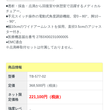
■透析・採血・点滴から回復室や休憩室で活躍するメディカル
チェアー。
■手元スイッチ操作の電動式角度調節機能。背0～80°。脚10～
－90°。
■幅10cmのワイドアームレストを採用。直径3.5cmのアジャス
ター付き。
●医療機器届出番号 27B3X00231000005
●EMC適合
※点滴棒取付セットは付属しておりません。
商品情報
型番
TB-577-02
定価
368,500円（税抜）
ネット限
221,100円（税抜）
定価格
強度レベ