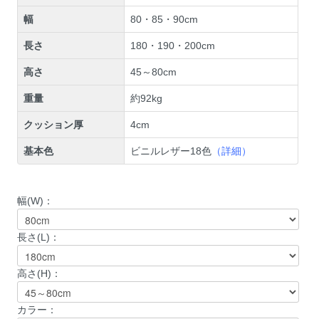
幅
80・85・90cm
長さ
180・190・200cm
高さ
45～80cm
重量
約92kg
クッション厚
4cm
基本色
ビニルレザー18色
（詳細）
幅(W)：
長さ(L)：
高さ(H)：
カラー：