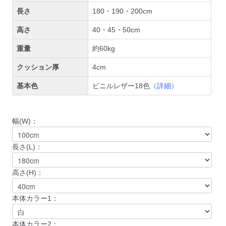
長さ
180・190・200cm
高さ
40・45・50cm
重量
約60kg
クッション厚
4cm
基本色
ビニルレザー18色
（詳細）
幅(W)：
長さ(L)：
高さ(H)：
本体カラー1：
本体カラー2：