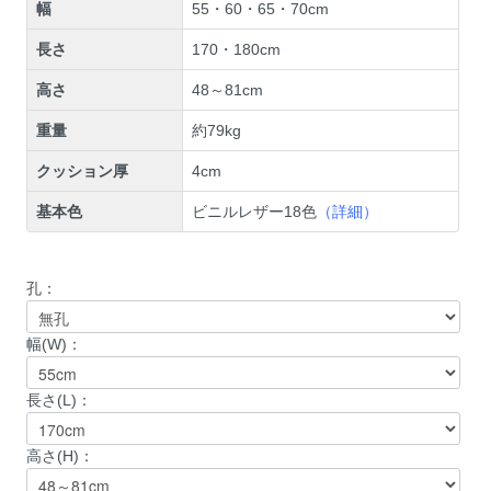
幅
55・60・65・70cm
長さ
170・180cm
高さ
48～81cm
重量
約79kg
クッション厚
4cm
基本色
ビニルレザー18色
（詳細）
孔：
幅(W)：
長さ(L)：
高さ(H)：