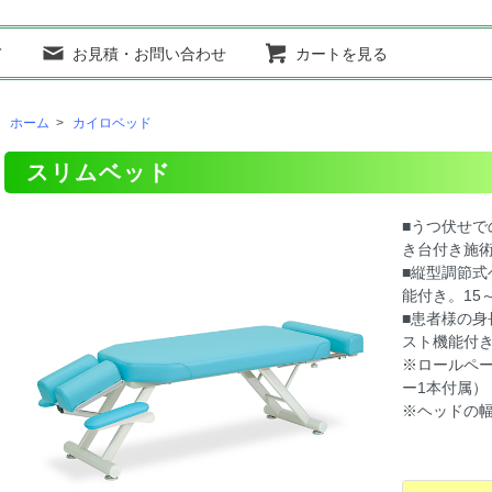
て
お見積・お問い合わせ
カートを見る
ホーム
>
カイロベッド
スリムベッド
■うつ伏せ
き台付き施
■縦型調節式
能付き。15～
■患者様の身
スト機能付
※ロールペ
ー1本付属）
※ヘッドの