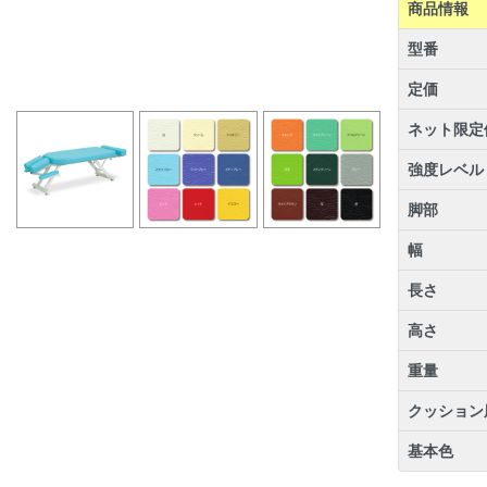
商品情報
型番
定価
ネット限定
強度レベル
脚部
幅
長さ
高さ
重量
クッション
基本色