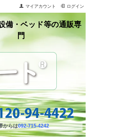
マイアカウント
ログイン
設備・ベッド等の通販専
門
帯からは
092-715-4242