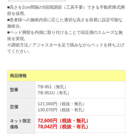
■高さを2cm間隔の5段階調節（工具不要）できる手動昇降式脚
部を採用。
■患者様への施術内容に応じた適切な高さを容易に設定可能な
施術台。
■ベッド脚部を内側に取り付けることで頭足側のスムーズな施
術を実現。
※調節方法／アジャスターを足で踏みながらベッドを持ち上げ
てください。
商品情報
TB-951（無孔）
型番
TB-951U（有孔）
121,000円（税抜・無孔）
定価
130,070円（税抜・有孔）
72,600円（税抜・無孔）
ネット限定
78,042円（税抜・有孔）
価格