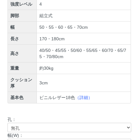
強度レベル
4
脚部
組立式
幅
50・55・60・65・70cm
長さ
170・180cm
40/50・45/55・50/60・55/65・60/70・65/7
高さ
5・70/80cm
重量
約30kg
クッション
3cm
厚
基本色
ビニルレザー18色
（詳細）
孔：
幅(W)：