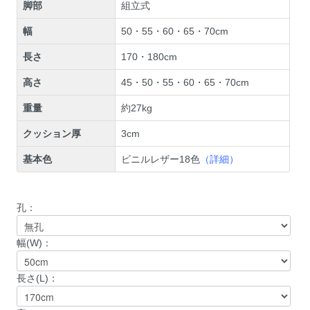
脚部
組立式
幅
50・55・60・65・70cm
長さ
170・180cm
高さ
45・50・55・60・65・70cm
重量
約27kg
クッション厚
3cm
基本色
ビニルレザー18色
（詳細）
孔：
幅(W)：
長さ(L)：