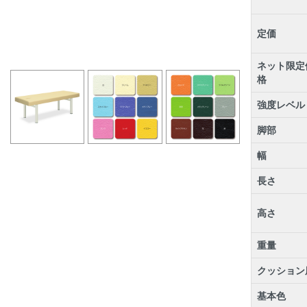
定価
ネット限定
格
強度レベル
脚部
幅
長さ
高さ
重量
クッション
基本色