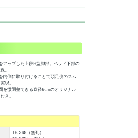
をアップした上段H型脚部。ベッド下部の
確保。
部を内側に取り付けることで頭足側のスム
を実現。
間を微調整できる直径6cmのオリジナル
ー付き。
TB-368（無孔）