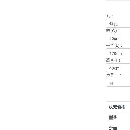
孔：
幅(W)：
長さ(L)：
高さ(H)：
カラー：
販売価格
型番
定価