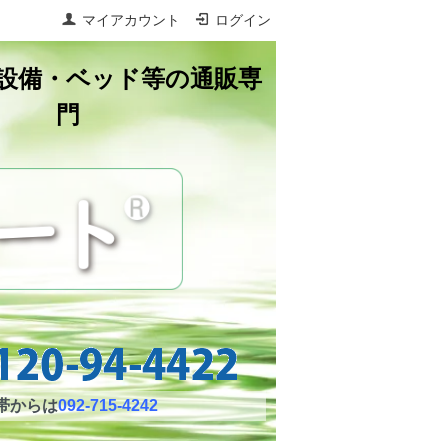
マイアカウント
ログイン
設備・ベッド等の通販専
門
帯からは
092-715-4242