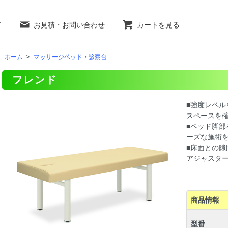
て
お見積・お問い合わせ
カートを見る
ホーム
>
マッサージベッド・診察台
フレンド
■強度レベル
スペースを
■ベッド脚
ーズな施術
■床面との隙
アジャスタ
商品情報
型番