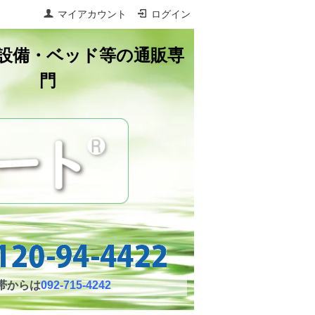
マイアカウント
ログイン
設備・ベッド等の通販専
門
帯からは
092-715-4242