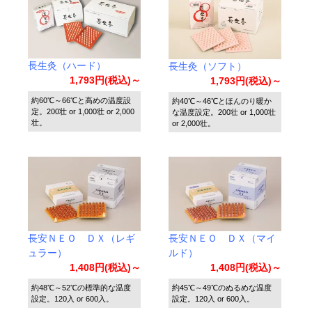
長生灸（ハード）
長生灸（ソフト）
1,793円(税込)～
1,793円(税込)～
約60℃～66℃と高めの温度設
約40℃～46℃とほんのり暖か
定。200壮 or 1,000壮 or 2,000
な温度設定。200壮 or 1,000壮
壮。
or 2,000壮。
長安ＮＥＯ ＤＸ（レギ
長安ＮＥＯ ＤＸ（マイ
ュラー）
ルド）
1,408円(税込)～
1,408円(税込)～
約48℃～52℃の標準的な温度
約45℃～49℃のぬるめな温度
設定。120入 or 600入。
設定。120入 or 600入。