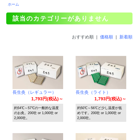
ホーム
該当のカテゴリーがありません
おすすめ順 |
価格順
|
新着順
長生灸（レギュラー）
長生灸（ライト）
1,793円(税込)～
1,793円(税込)～
約54℃～57℃の一般的な温度
約50℃～56℃ど少し温度が低
のお灸。200壮 or 1,000壮 or
めです。200壮 or 1,000壮 or
2,000壮。
2,000壮。